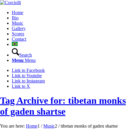
Home
Bio
Music
Gallery
Scores
Contact
Search
Menu
Menu
Link to Facebook
Link to Youtube
Link to Instagram
Link to X
Tag Archive for: tibetan monks
of gaden shartse
You are here:
Home
1
/
Music
2
/
tibetan monks of gaden shartse