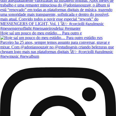
Hoje saí um pouco do meu estúdio… Para outro e