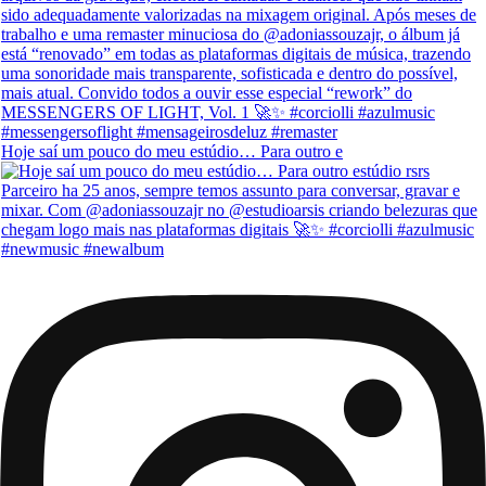
Hoje saí um pouco do meu estúdio… Para outro e