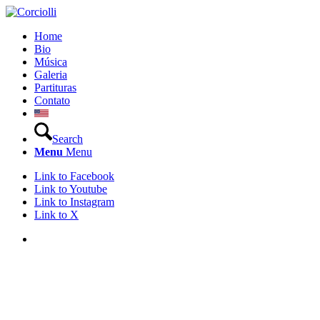
Home
Bio
Música
Galeria
Partituras
Contato
Search
Menu
Menu
Link to Facebook
Link to Youtube
Link to Instagram
Link to X